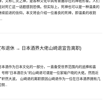
死神，又称亡灵之神，是各种文化中具有普遍存在的神祇形象。人们
而对死亡这一话题感到恐惧。但实际上，死神也可以是一种温柔的
继续前进的信仰。本文将会介绍一位善良的死神，即温柔的收割
.
布退休 → 日本酒界大佬山崎退宣告离职)
日本酒作为日本文化的一部分，一直备受世界范围内的追捧和喜
号称“日本酒巨头”的山崎退可谓是一位家喻户晓的大佬。然而近
了轩然大波。 山崎退的离职原因山崎退作为一位在日本酒界拥有几
...