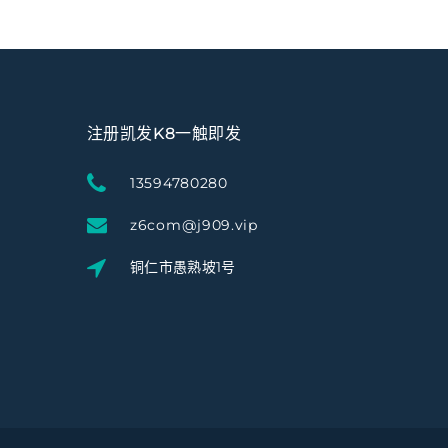
注册凯发K8一触即发
13594780280
z6com@j909.vip
铜仁市愚熟坡1号