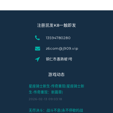
注册凯发K8一触即发
13594780280
z6com@j909.vip
铜仁市愚熟坡1号
游戏动态
星座骑士新生-传奇重现(星座骑士新
生-传奇重现：新篇章)
2026-02-13 09:03:18
无尽决斗：战斗不息(永不停歇的战