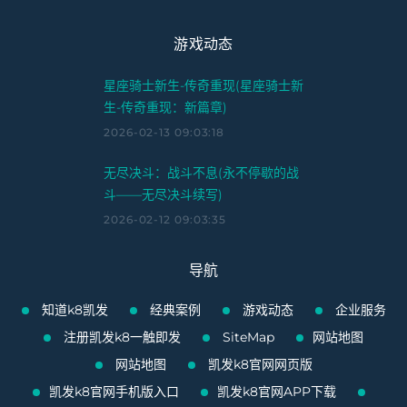
游戏动态
星座骑士新生-传奇重现(星座骑士新
生-传奇重现：新篇章)
2026-02-13 09:03:18
无尽决斗：战斗不息(永不停歇的战
斗——无尽决斗续写)
2026-02-12 09:03:35
导航
知道k8凯发
经典案例
游戏动态
企业服务
注册凯发k8一触即发
SiteMap
网站地图
网站地图
凯发k8官网网页版
凯发k8官网手机版入口
凯发k8官网APP下载