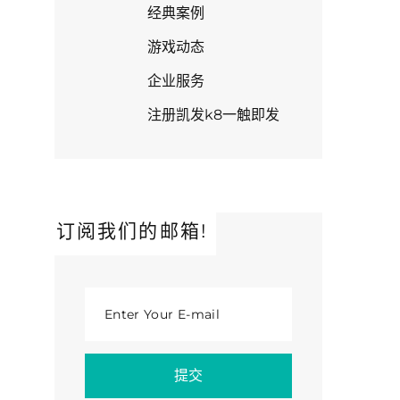
经典案例
游戏动态
企业服务
注册凯发k8一触即发
订阅我们的邮箱!
Enter Your E-mail
提交