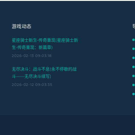
游戏动态
星座骑士新生-传奇重现(星座骑士新
生-传奇重现：新篇章)
2026-02-13 09:03:18
无尽决斗：战斗不息(永不停歇的战
斗——无尽决斗续写)
2026-02-12 09:03:35