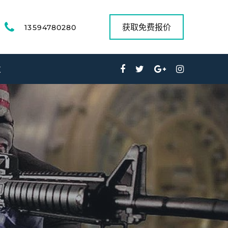
获取免费报价
13594780280
发