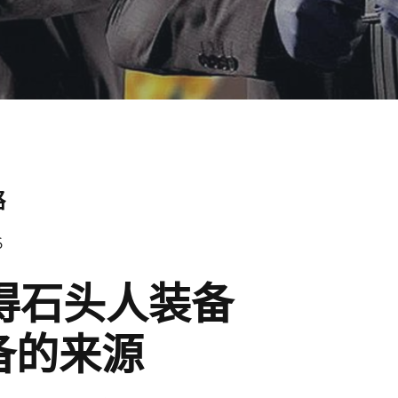
略
6
得石头人装备
装备的来源