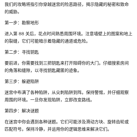
我们的攻略将指引你穿越迷宫的险恶路径，揭示隐藏的秘密和致命
的威胁。
第一步：勘察地形
进入第 88 关后，花点时间熟悉周围环境。注意墙壁上的图案和地上
的裂缝，它们可能暗示着隐藏的通道或危险。
第二步：寻找钥匙
要前进，你需要找到三把钥匙来打开阻碍你的大门。仔细搜索房间
的角落和缝隙，以寻找钥匙藏匿的迹象。
第三步：躲避陷阱
迷宫中布满了各种陷阱，从尖刺陷阱到阵。保持警惕，并仔细观察
周围的环境。一旦你发现陷阱，立即改变路线。
第四步：解决谜题
在迷宫中你会遇到各种谜题。它们可能涉及滑动方块、旋转齿轮或
匹配符号。保持冷静，并运用你的逻辑思维来解决它们。