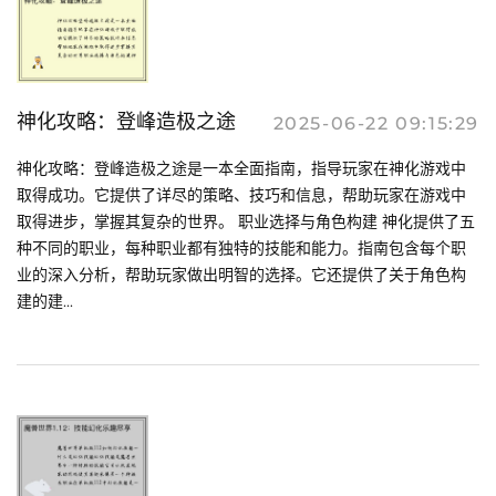
神化攻略：登峰造极之途
2025-06-22 09:15:29
神化攻略：登峰造极之途是一本全面指南，指导玩家在神化游戏中
取得成功。它提供了详尽的策略、技巧和信息，帮助玩家在游戏中
取得进步，掌握其复杂的世界。 职业选择与角色构建 神化提供了五
种不同的职业，每种职业都有独特的技能和能力。指南包含每个职
业的深入分析，帮助玩家做出明智的选择。它还提供了关于角色构
建的建...