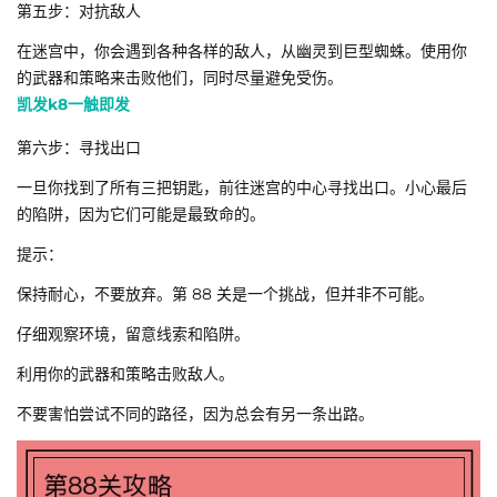
第五步：对抗敌人
在迷宫中，你会遇到各种各样的敌人，从幽灵到巨型蜘蛛。使用你
的武器和策略来击败他们，同时尽量避免受伤。
凯发k8一触即发
第六步：寻找出口
一旦你找到了所有三把钥匙，前往迷宫的中心寻找出口。小心最后
的陷阱，因为它们可能是最致命的。
提示：
保持耐心，不要放弃。第 88 关是一个挑战，但并非不可能。
仔细观察环境，留意线索和陷阱。
利用你的武器和策略击败敌人。
不要害怕尝试不同的路径，因为总会有另一条出路。