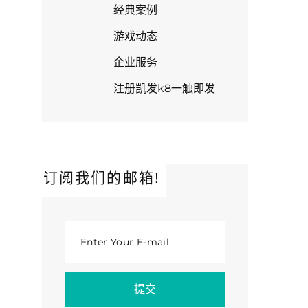
经典案例
游戏动态
企业服务
注册凯发k8一触即发
订阅我们的邮箱!
Enter Your E-mail
提交