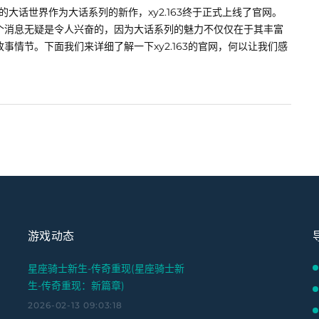
新的大话世界作为大话系列的新作，xy2.163终于正式上线了官网。
个消息无疑是令人兴奋的，因为大话系列的魅力不仅仅在于其丰富
事情节。下面我们来详细了解一下xy2.163的官网，何以让我们感
游戏动态
星座骑士新生-传奇重现(星座骑士新
生-传奇重现：新篇章)
2026-02-13 09:03:18