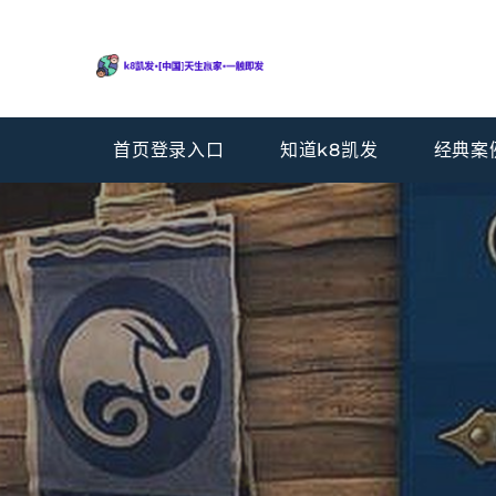
首页登录入口
知道k8凯发
经典案