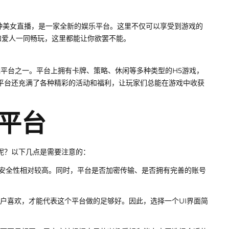
。
各种美女直播，是一家全新的娱乐平台。这里不仅可以享受到游戏的
和爱人一同畅玩，这里都能让你欲罢不能。
5游戏平台之一。平台上拥有卡牌、策略、休闲等多种类型的H5游戏，
戏平台还充满了各种精彩的活动和福利，让玩家们总能在游戏中收获
平台
呢？以下几点是需要注意的：
其安全性相对较高。同时，平台是否加密传输、是否拥有完善的账号
用户喜欢，才能代表这个平台做的足够好。因此，选择一个UI界面简