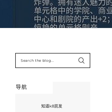
Search the blog...
导航
知道k8凯发