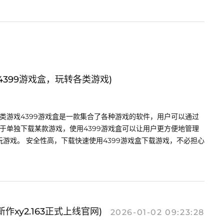
4399游戏盒，玩转各类游戏)
各类游戏4399游戏盒是一款集合了各种游戏的软件，用户可以通过
比于单独下载某款游戏，使用4399游戏盒可以让用户更方便地管理
游戏。 安全性高，下载快速使用4399游戏盒下载游戏，不必担心
新作xy2.163正式上线官网)
2026-01-02 09:23:28